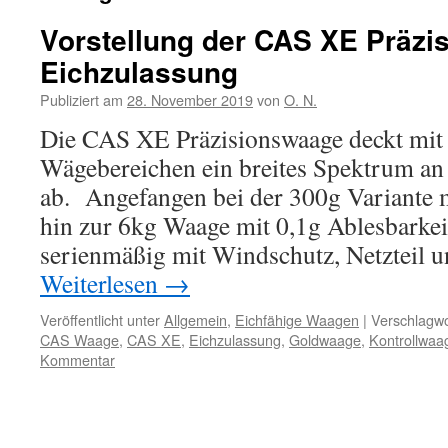
Vorstellung der CAS XE Präzi
Eichzulassung
Publiziert am
28. November 2019
von
O. N.
Die CAS XE Präzisionswaage deckt mit 
Wägebereichen ein breites Spektrum an
ab. Angefangen bei der 300g Variante m
hin zur 6kg Waage mit 0,1g Ablesbarkei
serienmäßig mit Windschutz, Netzteil
Weiterlesen
→
Veröffentlicht unter
Allgemein
,
Eichfähige Waagen
|
Verschlagwo
CAS Waage
,
CAS XE
,
Eichzulassung
,
Goldwaage
,
Kontrollwaa
Kommentar