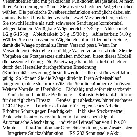
Versandbetrieb und mit praktischen Funktionen ausgestattet. Je nach
Ihren Anforderungen können Sie aus verschiedenen Wägebereichen
wählen. Die praktische Zweibereichsfunktion ermöglicht dabei ein
automatisches Umschalten zwischen zwei Messbereichen, sodass
Sie sowohl leichte als auch schwerere Sendungen komfortabel
wiegen können. Verfügbare Wägebereiche: 3/6 kg – Ablesbarkeit:
1/2 g 6/15 kg – Ablesbarkeit: 2/5 g 15/30 kg – Ablesbarkeit: 5/10 g
Wählen Sie den passenden Wägebereich direkt hier auf der Seite,
damit die Waage optimal zu Ihrem Versand passt. Wenn Ihr
Versanddienstleister eine eichfähige Waage voraussetzt oder Sie die
Vorgaben des Postgesetzes einhalten möchten, bietet dieses Modell
die passende Lösung. Die Paketwaage kann hier direkt mit einer
durch den Hersteller durchgeführten Ersteichung
(Konformitätsbewertung) bestellt werden – diese ist für zwei Jahre
gültig. So können Sie die Waage direkt in Ihren Arbeitsablauf
integrieren, ohne sich um zusätzliche Schritte kümmern zu müssen.
Weitere Vorteile im Überblick: Eichfähig und sofort einsatzbereit
Einfache und intuitive Bedienung Robuste Edelstahl-Plattform
für den täglichen Einsatz Großes, gut ablesbares, hinterleuchtetes
LCD-Display Touchless-Tastatur für hygienisches Arbeiten
Erhöhter Schutz gegen Feuchtigkeit Inklusive Steckernetzteil
Praktische Kontrollwiegefunktion mit akustischem Signal
Automatische Abschaltung – individuell einstellbar von 1 bis 60
Minuten Tara-Funktion zur Gewichtsermittlung von Zusatzlasten
Integrierte Stückzählfunktion RS-232 Schnittstelle Akku