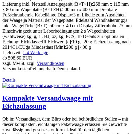
Lieferung inkl. Netzteil Anzeigegerät (B×T×H):268 mm x 115 mm
x 80 mm Wägeplatte (B×T×H):500 mm x 400 mm Drehbare
Fußschrauben:ja Kabellänge Display:3 m Libelle zum Ausrichten
der Waage:ja Material der Wägeplatte: Edelstahl Wandhalterung:ja
inkl. Wägefläche (BxT): 50 cm x 40 cm Display Ziffernhöhe:25 mm
Einschwingzeit unter Laborbedingungen:2 s Wägeeinheiten
(wahlweise) kg, g, tJ, HJ, oz, kg, PCS, lb Details zur optionalen
Eichung: Eichklasse:III Eichwert [e]:10 g | 20 g Eichzulassung nach
2014/31/EU:ja Mindestlast [Min]:200 g | 400 g
Lieferzeit:
1-4 Werktage
ab
598,60 EUR
zzgl. MwSt. zzgl.
Versandkosten
Versandkostenfrei innerhalb Deutschland
Details
Kompakte Versandwaage mit
Eichzulassung
Ob im Versandlager, dem Büro oder bei behördlichen Stellen – mit
dieser kompakten, eichfähigen Paketwaage erfassen Sie Gewichte
zuverlässig und gesetzeskonform. Ideal für den täglichen