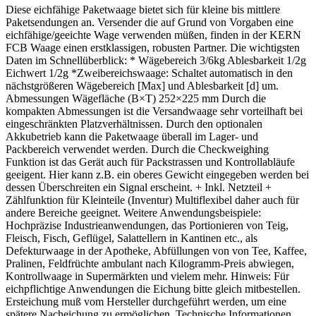
Diese eichfähige Paketwaage bietet sich für kleine bis mittlere
Paketsendungen an. Versender die auf Grund von Vorgaben eine
eichfähige/geeichte Wage verwenden müßen, finden in der KERN
FCB Waage einen erstklassigen, robusten Partner. Die wichtigsten
Daten im Schnellüberblick: * Wägebereich 3/6kg Ablesbarkeit 1/2g
Eichwert 1/2g *Zweibereichswaage: Schaltet automatisch in den
nächstgrößeren Wägebereich [Max] und Ablesbarkeit [d] um.
Abmessungen Wägefläche (B×T) 252×225 mm Durch die
kompakten Abmessungen ist die Versandwaage sehr vorteilhaft bei
eingeschränkten Platzverhältnissen. Durch den optionalen
Akkubetrieb kann die Paketwaage überall im Lager- und
Packbereich verwendet werden. Durch die Checkweighing
Funktion ist das Gerät auch für Packstrassen und Kontrollabläufe
geeigent. Hier kann z.B. ein oberes Gewicht eingegeben werden bei
dessen Überschreiten ein Signal erscheint. + Inkl. Netzteil +
Zählfunktion für Kleinteile (Inventur) Multiflexibel daher auch für
andere Bereiche geeignet. Weitere Anwendungsbeispiele:
Hochpräzise Industrieanwendungen, das Portionieren von Teig,
Fleisch, Fisch, Geflügel, Salattellern in Kantinen etc., als
Defekturwaage in der Apotheke, Abfüllungen von von Tee, Kaffee,
Pralinen, Feldfrüchte ambulant nach Kilogramm-Preis abwiegen,
Kontrollwaage in Supermärkten und vielem mehr. Hinweis: Für
eichpflichtige Anwendungen die Eichung bitte gleich mitbestellen.
Ersteichung muß vom Hersteller durchgeführt werden, um eine
spätere Nacheichung zu ermöglichen. Technische Informationen