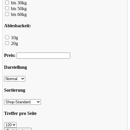
bis 30kg
bis 50kg
bis 60kg
Ablesbarkeit:
10g
20g
Preis:
Darstellung
Sortierung
Treffer pro Seite