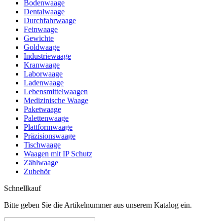
Bodenwaage
Dentalwaage
Durchfahrwaage
Feinwaage
Gewichte
Goldwaage
Industriewaage
Kranwaage
Laborwaage
Ladenwaage
Lebensmittelwaagen
Medizinische Waage
Paketwaage
Palettenwaage
Plattformwaage
Präzisionswaage
Tischwaage
Waagen mit IP Schutz
Zählwaage
Zubehör
Schnellkauf
Bitte geben Sie die Artikelnummer aus unserem Katalog ein.