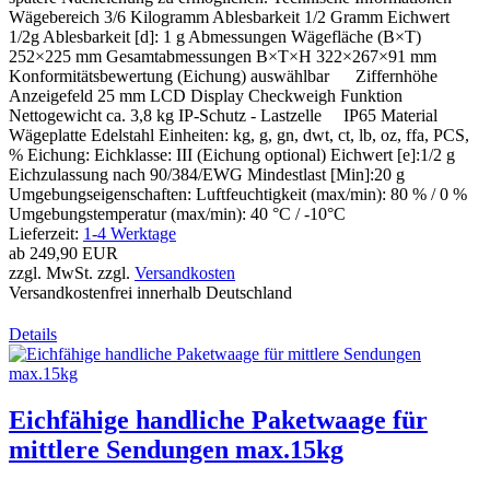
Wägebereich 3/6 Kilogramm Ablesbarkeit 1/2 Gramm Eichwert
1/2g Ablesbarkeit [d]: 1 g Abmessungen Wägefläche (B×T)
252×225 mm Gesamtabmessungen B×T×H 322×267×91 mm
Konformitätsbewertung (Eichung) auswählbar Ziffernhöhe
Anzeigefeld 25 mm LCD Display Checkweigh Funktion
Nettogewicht ca. 3,8 kg IP-Schutz - Lastzelle IP65 Material
Wägeplatte Edelstahl Einheiten: kg, g, gn, dwt, ct, lb, oz, ffa, PCS,
% Eichung: Eichklasse: III (Eichung optional) Eichwert [e]:1/2 g
Eichzulassung nach 90/384/EWG Mindestlast [Min]:20 g
Umgebungseigenschaften: Luftfeuchtigkeit (max/min): 80 % / 0 %
Umgebungstemperatur (max/min): 40 °C / -10°C
Lieferzeit:
1-4 Werktage
ab
249,90 EUR
zzgl. MwSt. zzgl.
Versandkosten
Versandkostenfrei innerhalb Deutschland
Details
Eichfähige handliche Paketwaage für
mittlere Sendungen max.15kg