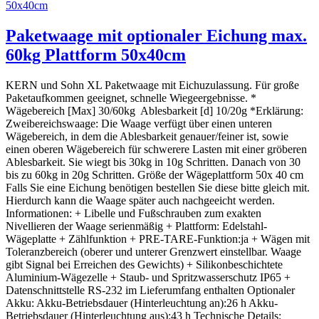
Paketwaage mit optionaler Eichung max.
60kg Plattform 50x40cm
KERN und Sohn XL Paketwaage mit Eichuzulassung. Für große
Paketaufkommen geeignet, schnelle Wiegeergebnisse. *
Wägebereich [Max] 30/60kg Ablesbarkeit [d] 10/20g *Erklärung:
Zweibereichswaage: Die Waage verfügt über einen unteren
Wägebereich, in dem die Ablesbarkeit genauer/feiner ist, sowie
einen oberen Wägebereich für schwerere Lasten mit einer gröberen
Ablesbarkeit. Sie wiegt bis 30kg in 10g Schritten. Danach von 30
bis zu 60kg in 20g Schritten. Größe der Wägeplattform 50x 40 cm
Falls Sie eine Eichung benötigen bestellen Sie diese bitte gleich mit.
Hierdurch kann die Waage später auch nachgeeicht werden.
Informationen: + Libelle und Fußschrauben zum exakten
Nivellieren der Waage serienmäßig + Plattform: Edelstahl-
Wägeplatte + Zählfunktion + PRE-TARE-Funktion:ja + Wägen mit
Toleranzbereich (oberer und unterer Grenzwert einstellbar. Waage
gibt Signal bei Erreichen des Gewichts) + Silikonbeschichtete
Aluminium-Wägezelle + Staub- und Spritzwasserschutz IP65 +
Datenschnittstelle RS-232 im Lieferumfang enthalten Optionaler
Akku: Akku-Betriebsdauer (Hinterleuchtung an):26 h Akku-
Betriebsdauer (Hinterleuchtung aus):43 h Technische Details: