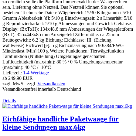
zu ermitteln sollte die Plattform immer exakt in der Waagerechten
sein. Lieferung ohne Netzteil. Das Netzteil können Sie optional
bestellen. Technische Daten: Wägebereich 15/30 Kilogramm / 5/10
Gramm Ablesbarkeit [d]: 5/10 g Einschwingzeit: 2 s Linearität: 5/10
g Reproduzierbarkeit: 5/10 g Abmessungen und Gewicht: Gehäuse-
Display: (BxTxH): 134x48,6 mm Abmessungen der Wiegeplattform
(BxT): 355x443x85 mm Anzeigefeld Ziffernhöhe: ca 25 mm
Bruttogewicht: 6,2 kg Eichung: Eichklasse: III (Eichung
wahlweise) Eichwert [e]: 5 g Eichzulassung nach 90/384/EWG
Mindestlast [Min]:100 g Weitere Funktionen: Tierwägefunktion
Tarafunktion (Nullstellung) Umgebungseigenschaften:
Luftfeuchtigkeit (max/min): 80 % / 0 % Umgebungstemperatur
(max/min): 40 °C / -10°C
Lieferzeit:
1-4 Werktage
ab
249,90 EUR
zzgl. MwSt. zzgl.
Versandkosten
Versandkostenfrei innerhalb Deutschland
Details
Eichfähige handliche Paketwaage für
kleine Sendungen max.6kg