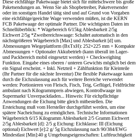
Diese eichfähige Paketwaage bietet sich für mittelschwere bis große
Paketsendungen an. Wenn Sie als Shopbetreiber, Paketversender
oder im sonstigen Handel tätig sind und auf Grund von Vorgaben
eine eichfähige/geeichte Wage verwenden müßen, ist die KERN
FCB Paketwaage der optimale Partner. Die wichtigsten Daten im
Schnellüberblick: * Wägebereich 6/15kg Ablesbarkeit 2/5g
Eichwert 2/5g *Zweibereichswaage: Schaltet automatisch in den
nächstgrößeren Wägebereich [Max] und Ablesbarkeit [d] um.
Abmessungen Wiegeplattform (BxTxH): 252×225 mm + Kompakte
Abmessungen + Optionaler Akkubetrieb (kann überall im Lager-
und Packbereich mobil eingesetzt werden) + Checkweighing
Funktion. Eingabe eines oberen / unteren Gewichts möglich bei dem
ein Signal erscheint. + Inkl. Netzteil + Zählfunktion für Kleinteile
(Ihr Partner für die nächste Inventur) Die flexible Paketwaage kann
durch die Eichzulassung auch für weitere Bereiche verwendet
werden: Portionieren von Fleisch, Fisch, Teig, Geflügel, Feldfrüchte
ambulant nach Kilogrammpreis abwiegen, Kontrollwaage im
Supermarkt/ Unverpacktladen... Hinweis: Für eichpflichtige
Anwendungen die Eichung bitte gleich mitbestellen. Die
Ersteichung muß vom Hersteller durchgeführt werden, um eine
spätere Nacheichung zu ermöglichen. Technische Informationen
Wägebereich 6/15 Kilogramm Ablesbarkeit 2/5 Gramm Eichwert
2/5g Ablesbarkeit [d]: 2/5 g Eichung: Eichklasse: III (Eichung
optional) Eichwert [e]:2 g/ 5g Eichzulassung nach 90/384/EWG
Mindestlast [Min]:40 g Umgebungseigenschaften: Luftfeuchtigkeit