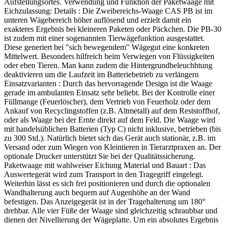
Aufstellungsortes. Verwendung und Funktion der Paketwaage mit
Eichzulassung: Details : Die Zweibereichs-Waage CAS PB ist im
unteren Wägebereich höher auflösend und erzielt damit ein
exakteres Ergebnis bei kleineren Paketen oder Päckchen. Die PB-30
ist zudem mit einer sogenannten Tierwägefunktion ausgestattet.
Diese generiert bei "sich bewegendem" Wägegut eine konkreten
Mittelwert. Besonders hilfreich beim Verwiegen von Flüssigkeiten
oder eben Tieren. Man kann zudem die Hintergrundbeleuchhtung
deaktivieren um die Laufzeit im Batteriebetrieb zu verlängern
Einsatzvarianten : Durch das hervorragende Design ist die Waage
gerade im ambulanten Einsatz sehr beliebt. Bei der Kontrolle einer
Füllmange (Feuerlöscher), dem Vertrieb von Feuerholz oder dem
Ankauf von Recyclingstoffen (z.B. Altmetall) auf dem Reststoffhof,
oder als Waage bei der Ernte direkt auf dem Feld. Die Waage wird
mit handelsüblichen Batterien (Typ C) nicht inklusive, betrieben (bis
zu 300 Std.). Natürlich bietet sich das Gerät auch stationär, z.B. im
Versand oder zum Wiegen von Kleintieren in Tierarztpraxen an. Der
optionale Drucker unterstützt Sie bei der Qualitätssicherung.
Paketwaage mit wahlweiser Eichung Material und Bauart : Das
Auswertegerät wird zum Transport in den Tragegriff eingelegt.
Weiterhin lässt es sich frei positionieren und durch die optionalen
Wandhalterung auch bequem auf Augenhöhe an der Wand
befestigen. Das Anzeigegerät ist in der Tragehalterung um 180°
drehbar. Alle vier Füße der Waage sind gleichzeitig schraubbar und
dienen der Nivellierung der Wägeplatte. Um ein absolutes Ergebnis