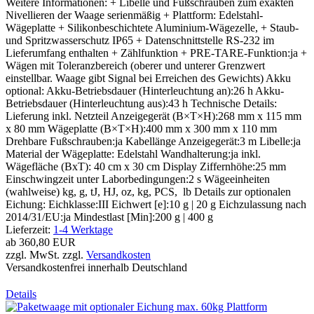
Weitere Informationen: + Libelle und Fußschrauben zum exakten
Nivellieren der Waage serienmäßig + Plattform: Edelstahl-
Wägeplatte + Silikonbeschichtete Aluminium-Wägezelle, + Staub-
und Spritzwasserschutz IP65 + Datenschnittstelle RS-232 im
Lieferumfang enthalten + Zählfunktion + PRE-TARE-Funktion:ja +
Wägen mit Toleranzbereich (oberer und unterer Grenzwert
einstellbar. Waage gibt Signal bei Erreichen des Gewichts) Akku
optional: Akku-Betriebsdauer (Hinterleuchtung an):26 h Akku-
Betriebsdauer (Hinterleuchtung aus):43 h Technische Details:
Lieferung inkl. Netzteil Anzeigegerät (B×T×H):268 mm x 115 mm
x 80 mm Wägeplatte (B×T×H):400 mm x 300 mm x 110 mm
Drehbare Fußschrauben:ja Kabellänge Anzeigegerät:3 m Libelle:ja
Material der Wägeplatte: Edelstahl Wandhalterung:ja inkl.
Wägefläche (BxT): 40 cm x 30 cm Display Ziffernhöhe:25 mm
Einschwingzeit unter Laborbedingungen:2 s Wägeeinheiten
(wahlweise) kg, g, tJ, HJ, oz, kg, PCS, lb Details zur optionalen
Eichung: Eichklasse:III Eichwert [e]:10 g | 20 g Eichzulassung nach
2014/31/EU:ja Mindestlast [Min]:200 g | 400 g
Lieferzeit:
1-4 Werktage
ab
360,80 EUR
zzgl. MwSt. zzgl.
Versandkosten
Versandkostenfrei innerhalb Deutschland
Details