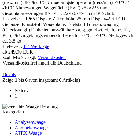
(max/min): 80 % / 0 % Umgebungstemperatur (max/min): 40 °C /
-10°C Abmessungen Wägefläche (B×T) 252×225 mm
Gesamtabmessungen B×T×H 322×267×91 mm IP-Schutz -
Lastzelle IP65 Display Ziffernhöhe 25 mm Display-Art LCD
Gehäuse: Kunststoff Wägeplatte: Edelstahl Toleranzwägung
(Checkweigh) Einheiten auswählbar: kg, g, gn, dwt, ct, lb, oz, ffa,
PCS, % Umgebungstemperaturbereich -10 °C – 40 °C Nettogewicht
ca. 3,8 kg
Lieferzeit:
1-4 Werktage
ab
249,90 EUR
zzgl. MwSt. zzgl.
Versandkosten
Versandkostenfrei innerhalb Deutschland
Details
Zeige
1
bis
6
(von insgesamt
6
Artikeln)
Seiten:
1
Kategorien
Analysenwaage
Apothekerwaage
ATEX Waage