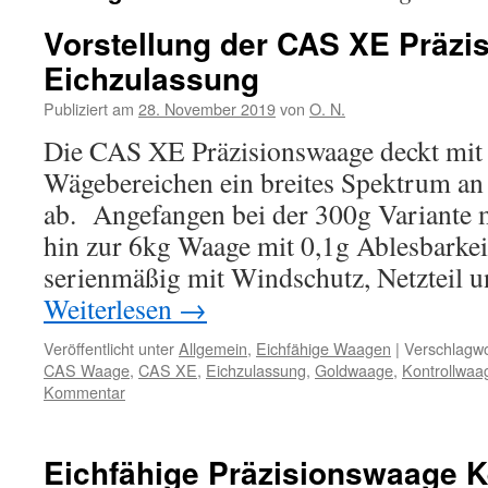
Vorstellung der CAS XE Präzi
Eichzulassung
Publiziert am
28. November 2019
von
O. N.
Die CAS XE Präzisionswaage deckt mit 
Wägebereichen ein breites Spektrum an
ab. Angefangen bei der 300g Variante m
hin zur 6kg Waage mit 0,1g Ablesbarkei
serienmäßig mit Windschutz, Netzteil
Weiterlesen
→
Veröffentlicht unter
Allgemein
,
Eichfähige Waagen
|
Verschlagwo
CAS Waage
,
CAS XE
,
Eichzulassung
,
Goldwaage
,
Kontrollwaa
Kommentar
Eichfähige Präzisionswaage 