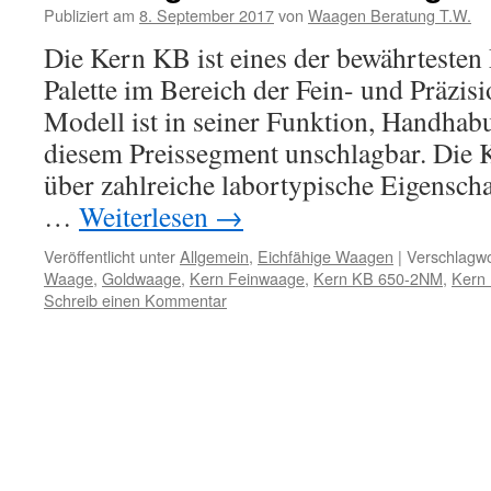
Publiziert am
8. September 2017
von
Waagen Beratung T.W.
Die Kern KB ist eines der bewährtesten
Palette im Bereich der Fein- und Präzi
Modell ist in seiner Funktion, Handhab
diesem Preissegment unschlagbar. Die
über zahlreiche labortypische Eigensch
…
Weiterlesen
→
Veröffentlicht unter
Allgemein
,
Eichfähige Waagen
|
Verschlagwo
Waage
,
Goldwaage
,
Kern Feinwaage
,
Kern KB 650-2NM
,
Kern 
Schreib einen Kommentar