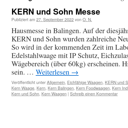
KERN und Sohn Messe
Publiziert am
27. September 2022
von
O. N.
Hausmesse in Balingen. Auf der diesjäh
KERN und Sohn wurden zahlreiche Neuig
So wird in der kommenden Zeit im Lab
Edelstahlwaage mit IP Schutz, Eichzul
Wägebereich (über 60kg) erscheinen. H
sein. …
Weiterlesen
→
Veröffentlicht unter
Allgemein
,
Eichfähige Waagen
,
KERN und 
Kern Waage
,
Kern
,
Kern Balingen
,
Kern Foodwaagen
,
Kern Ind
Kern und Sohn
,
Kern Waagen
|
Schreib einen Kommentar