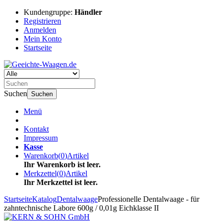
Kundengruppe:
Händler
Registrieren
Anmelden
Mein Konto
Startseite
Suchen
Suchen
Menü
Kontakt
Impressum
Kasse
Warenkorb
(
0
)
Artikel
Ihr Warenkorb ist leer.
Merkzettel
(
0
)
Artikel
Ihr Merkzettel ist leer.
Startseite
Katalog
Dentalwaage
Professionelle Dentalwaage - für
zahntechnische Labore 600g / 0,01g Eichklasse II