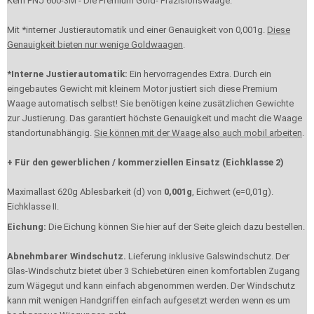
Kern PNJ 600-3M - Die Premium Gold- Präzisionswaage.
Mit *interner Justierautomatik und einer Genauigkeit von 0,001g.
Diese
Genauigkeit bieten nur wenige Goldwaagen
.
*Interne Justierautomatik:
Ein hervorragendes Extra. Durch ein
eingebautes Gewicht mit kleinem Motor justiert sich diese Premium
Waage automatisch selbst! Sie benötigen keine zusätzlichen Gewichte
zur Justierung. Das garantiert höchste Genauigkeit und macht die Waage
standortunabhängig.
Sie können mit der Waage also auch mobil arbeiten
.
+ Für den gewerblichen / kommerziellen Einsatz (Eichklasse 2)
Maximallast 620g Ablesbarkeit (d) von
0,001g
, Eichwert (e=0,01g).
Eichklasse II.
Eichung:
Die Eichung können Sie hier auf der Seite gleich dazu bestellen.
Abnehmbarer Windschutz.
Lieferung inklusive Galswindschutz. Der
Glas-Windschutz bietet über 3 Schiebetüren einen komfortablen Zugang
zum Wägegut und kann einfach abgenommen werden. Der Windschutz
kann mit wenigen Handgriffen einfach aufgesetzt werden wenn es um