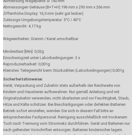
Abmessung Wägeplatte: Ø 140 mm
Abmessungen Gehäuse (B×T×H):196 mm x 293 mm x 266 mm
Ziffernhöhe Display: 16,5 mm (sehr gut lesbar)
Zulässige Umgebungstemperatur: 5°C / 40°C
Nettogewicht: 4,17 kg
Wägeeinheiten: Gramm / Karat umschaltbar
Mindestlast [Min]: 0,02g
Einschwingzeit unter Laborbedingungen: 3 s
Reproduzierbarkeit: 0,001g
Kleinstes Teilegewicht beim Stückzählen (Laborbedingungen):0,001g
Sicherheitshinweise:
Gerät, Verpackung und Zubehör stets außerhalb der Reichweite von
Kindern und Haustieren aufbewahren. Nur gemäß Anleitung und mit
Originalzubehör verwenden, nicht überlasten und vor Feuchtigkeit, Staub,
Hitze und Kälte schützen. Bei Beschädigungen oder defekten Batterien
Betrieb sofort einstellen, wenden Sie sich in diesem Fall bitte an
entsprechendes Fachpersonal. Reinigung ausschließlich mit trockenem
Tuch nach Trennung vom Stromnetz durchführen. Gerät und Batterien nur
nach geltenden Vorschriften entsorgen. Batterien kindersicher lagern.