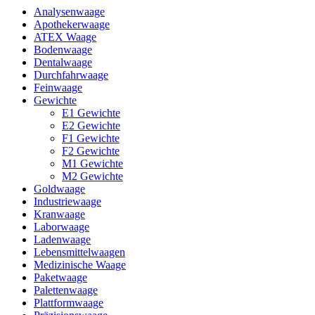
Analysenwaage
Apothekerwaage
ATEX Waage
Bodenwaage
Dentalwaage
Durchfahrwaage
Feinwaage
Gewichte
E1 Gewichte
E2 Gewichte
F1 Gewichte
F2 Gewichte
M1 Gewichte
M2 Gewichte
Goldwaage
Industriewaage
Kranwaage
Laborwaage
Ladenwaage
Lebensmittelwaagen
Medizinische Waage
Paketwaage
Palettenwaage
Plattformwaage